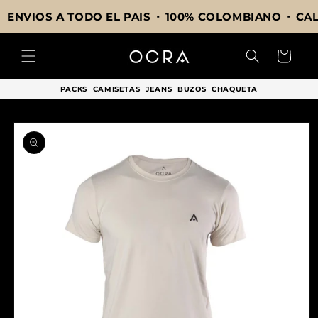
Ir
directamente
ENVIOS A TODO EL PAIS
100% COLOMBIANO
CA
al contenido
Carrito
PACKS
CAMISETAS
JEANS
BUZOS
CHAQUETA
Ir
directamente
a la
información
del producto