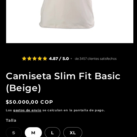
Abrir
elemento
multimedia
1
en
una
ventana
Camiseta Slim Fit Basic
modal
(Beige)
Precio
$50.000,00 COP
habitual
Los
gastos de envío
se calculan en la pantalla de pago.
Talla
Variante
S
M
L
XL
agotada