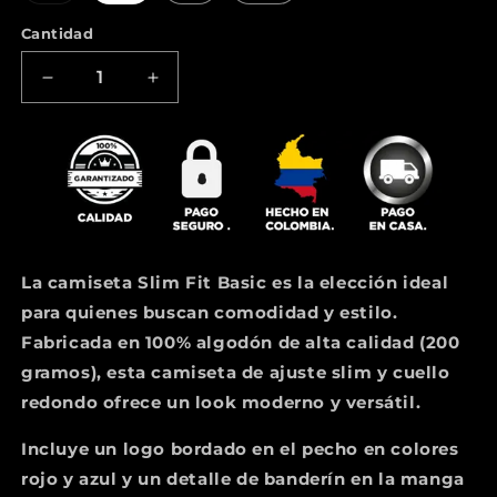
o
no
Cantidad
disponible
Reducir
Aumentar
cantidad
cantidad
para
para
Camiseta
Camiseta
Slim
Slim
Fit
Fit
Basic
Basic
(Beige)
(Beige)
La camiseta Slim Fit Basic es la elección ideal
para quienes buscan
comodidad y estilo
.
Fabricada en 100% algodón de alta calidad (200
gramos), esta camiseta de ajuste slim y cuello
redondo ofrece un look moderno y versátil.
Incluye un logo bordado en el pecho en colores
rojo y azul y un detalle de banderín en la manga